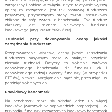
fundusz inwestycyjny, który „reklamuje się” jako aktywnie
zarządzany i pobiera w związku z tym relatywnie wyższą
opłatę za zarządzanie, jest tak naprawdę funduszem
pasywnym, przynoszącym stopy zwrotu stosunkowo
zbliżone do stóp zwrotu z benchmarku. Taki fundusz
określany jest mianem niejawnego funduszu
indeksowego (ang.
closet index fund
).
Trudności przy dokonywaniu oceny jakości
zarządzania funduszem
Przeprowadzenie właściwej oceny jakości zarządzania
funduszem pasywnym może w praktyce przynieść
niemało trudności. Dotyczy to wybrania zarówno
odpowiedniego benchmarku dla funduszu, jak i
odpowiedniego rodzaju wyceny funduszy (w przypadku
ETF-ów), a także uwzględnienia, bądź nie, przesunięć lub
pominięć wybranych dni.
Prawidłowy benchmark
Na benchmark może się składać jeden lub więcej
indeksów (ważonych w odpowiednich proporcjach) – w
przypadku funduszy zarządzanych indeksowo benchmark