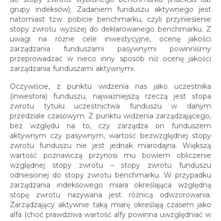
grupy indeksów). Zadaniem funduszu aktywnego jest
natomiast tzw. pobicie benchmarku, czyli przyniesienie
stopy zwrotu wyższej do deklarowanego benchmarku. Z
uwagi na różne cele inwestycyjne, ocenę jakości
zarządzania funduszami pasywnymi powinniśmy
przeprowadzać w nieco inny sposób niż ocenę jakości
zarządzania funduszami aktywnymi.
Oczywiście, z punktu widzenia nas jako uczestnika
(inwestora) funduszu, najważniejszą rzeczą jest stopa
zwrotu tytułu uczestnictwa funduszu w danym
przedziale czasowym. Z punktu widzenia zarządzającego,
bez względu na to, czy zarządza on funduszem
aktywnym czy pasywnym, wartość bezwzględnej stopy
zwrotu funduszu nie jest jednak miarodajna. Większą
wartość poznawczą przynosi mu bowiem obliczenie
względnej stopy zwrotu – stopy zwrotu funduszu
odniesionej do stopy zwrotu benchmarku. W przypadku
zarządzania indeksowego miara określająca względną
stopę zwrotu nazywana jest różnicą odwzorowania.
Zarządzający aktywnie taką miarę określają czasem jako
alfa (choć prawdziwa wartość alfy powinna uwzględniać w