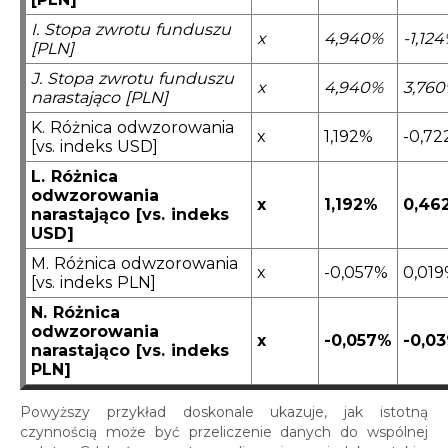
I. Stopa zwrotu funduszu
x
4,940%
-1,12
[PLN]
J. Stopa zwrotu funduszu
x
4,940%
3,76
narastająco [PLN]
K. Różnica odwzorowania
x
1,192%
-0,7
[vs. indeks USD]
L. Różnica
odwzorowania
x
1,192%
0,46
narastająco [vs. indeks
USD]
M. Różnica odwzorowania
x
-0,057%
0,01
[vs. indeks PLN]
N. Różnica
odwzorowania
x
-0,057%
-0,0
narastająco [vs. indeks
PLN
]
Powyższy przykład doskonale ukazuje, jak istotną
czynnością może być przeliczenie danych do wspólnej