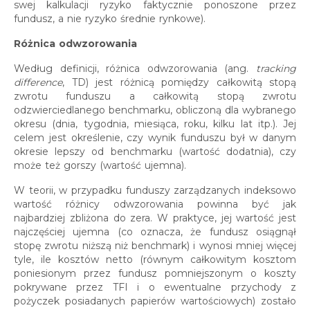
swej kalkulacji ryzyko faktycznie ponoszone przez
fundusz, a nie ryzyko średnie rynkowe).
Różnica odwzorowania
Według definicji, różnica odwzorowania (ang.
tracking
difference
, TD) jest różnicą pomiędzy całkowitą stopą
zwrotu funduszu a całkowitą stopą zwrotu
odzwierciedlanego benchmarku, obliczoną dla wybranego
okresu (dnia, tygodnia, miesiąca, roku, kilku lat itp.). Jej
celem jest określenie, czy wynik funduszu był w danym
okresie lepszy od benchmarku (wartość dodatnia), czy
może też gorszy (wartość ujemna).
W teorii, w przypadku funduszy zarządzanych indeksowo
wartość różnicy odwzorowania powinna być jak
najbardziej zbliżona do zera. W praktyce, jej wartość jest
najczęściej ujemna (co oznacza, że fundusz osiągnął
stopę zwrotu niższą niż benchmark) i wynosi mniej więcej
tyle, ile kosztów netto (równym całkowitym kosztom
poniesionym przez fundusz pomniejszonym o koszty
pokrywane przez TFI i o ewentualne przychody z
pożyczek posiadanych papierów wartościowych) zostało