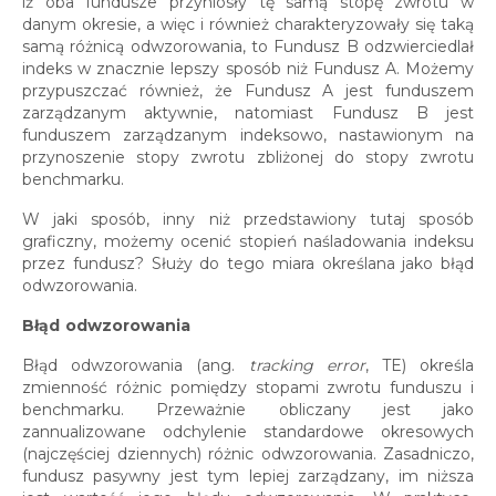
iż oba fundusze przyniosły tę samą stopę zwrotu w
danym okresie, a więc i również charakteryzowały się taką
samą różnicą odwzorowania, to Fundusz B odzwierciedlał
indeks w znacznie lepszy sposób niż Fundusz A. Możemy
przypuszczać również, że Fundusz A jest funduszem
zarządzanym aktywnie, natomiast Fundusz B jest
funduszem zarządzanym indeksowo, nastawionym na
przynoszenie stopy zwrotu zbliżonej do stopy zwrotu
benchmarku.
W jaki sposób, inny niż przedstawiony tutaj sposób
graficzny, możemy ocenić stopień naśladowania indeksu
przez fundusz? Służy do tego miara określana jako błąd
odwzorowania.
Błąd odwzorowania
Błąd odwzorowania (ang.
tracking error
, TE) określa
zmienność różnic pomiędzy stopami zwrotu funduszu i
benchmarku. Przeważnie obliczany jest jako
zannualizowane odchylenie standardowe okresowych
(najczęściej dziennych) różnic odwzorowania. Zasadniczo,
fundusz pasywny jest tym lepiej zarządzany, im niższa