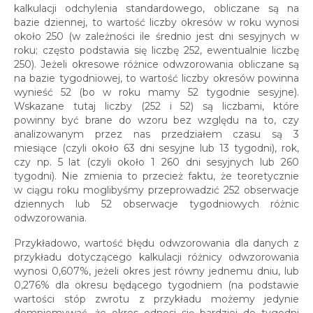
kalkulacji odchylenia standardowego, obliczane są na
bazie dziennej, to wartość liczby okresów w roku wynosi
około 250 (w zależności ile średnio jest dni sesyjnych w
roku; często podstawia się liczbę 252, ewentualnie liczbę
250). Jeżeli okresowe różnice odwzorowania obliczane są
na bazie tygodniowej, to wartość liczby okresów powinna
wynieść 52 (bo w roku mamy 52 tygodnie sesyjne).
Wskazane tutaj liczby (252 i 52) są liczbami, które
powinny być brane do wzoru bez względu na to, czy
analizowanym przez nas przedziałem czasu są 3
miesiące (czyli około 63 dni sesyjne lub 13 tygodni), rok,
czy np. 5 lat (czyli około 1 260 dni sesyjnych lub 260
tygodni). Nie zmienia to przecież faktu, że teoretycznie
w ciągu roku moglibyśmy przeprowadzić 252 obserwacje
dziennych lub 52 obserwacje tygodniowych różnic
odwzorowania.
Przykładowo, wartość błędu odwzorowania dla danych z
przykładu dotyczącego kalkulacji różnicy odwzorowania
wynosi 0,607%, jeżeli okres jest równy jednemu dniu, lub
0,276% dla okresu będącego tygodniem (na podstawie
wartości stóp zwrotu z przykładu możemy jedynie