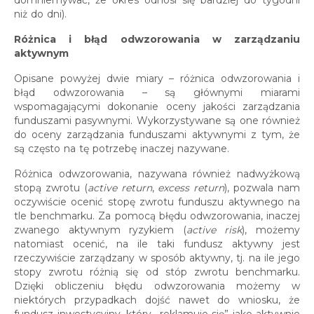
domniemywać, że okres odnosi się bardziej do tygodni
niż do dni).
Różnica i błąd odwzorowania w zarządzaniu
aktywnym
Opisane powyżej dwie miary – różnica odwzorowania i
błąd odwzorowania – są głównymi miarami
wspomagającymi dokonanie oceny jakości zarządzania
funduszami pasywnymi. Wykorzystywane są one również
do oceny zarządzania funduszami aktywnymi z tym, że
są często na tę potrzebę inaczej nazywane.
Różnica odwzorowania, nazywana również nadwyżkową
stopą zwrotu (
active return
,
excess return
), pozwala nam
oczywiście ocenić stopę zwrotu funduszu aktywnego na
tle benchmarku. Za pomocą błędu odwzorowania, inaczej
zwanego aktywnym ryzykiem (
active risk
), możemy
natomiast ocenić, na ile taki fundusz aktywny jest
rzeczywiście zarządzany w sposób aktywny, tj. na ile jego
stopy zwrotu różnią się od stóp zwrotu benchmarku.
Dzięki obliczeniu błędu odwzorowania możemy w
niektórych przypadkach dojść nawet do wniosku, że