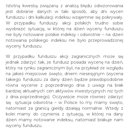
Istotną kwestią związaną z analizą błędu odwzorowania
jest dobranie danych w taki sposób, aby dni wycen
funduszu i dni kalkulacji indeksu wzajemnie się pokrywały.
W przypadku funduszy akcji polskich trudno sobie
wyobrazić sytuację, w której na dzień wyceny funduszu
nie były notowane polskie indeksy i odwrotnie – na dzień
notowania polskiego indeksu nie było przeprowadzonej
wyceny funduszu.
W przypadku funduszu akcji zagranicznych może się
jednak zdarzyć tak, że fundusz posiada wycenę na dzień,
który na rynku zagranicznym był, na przykład ze względu
na jakieś miejscowe święto, dniem niesesyjnym (wycena
takiego funduszu za dany dzień będzie prawdopodobnie
równa wycenie z poprzedniego dnia z uwagi na brak
bardziej aktualnych cen aktywów inwestycyjnych niż tych
z dnia poprzedniego). Oczywiście może również zdarzyć
się sytuacja odwrotna – w Polsce to my mamy święto,
natomiast za granicą giełdy działają normalnie. Wtedy z
kolei mamy do czynienia z sytuacją, w której na dany
dzień mamy notowanie indeksu, natomiast brakuje nam
wyceny funduszu.