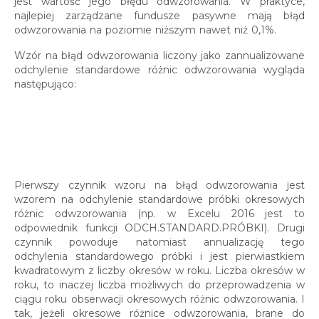
jest wartość jego błędu odwzorowania. W praktyce,
najlepiej zarządzane fundusze pasywne mają błąd
odwzorowania na poziomie niższym nawet niż 0,1%.
Wzór na błąd odwzorowania liczony jako zannualizowane
odchylenie standardowe różnic odwzorowania wygląda
następująco:
Pierwszy czynnik wzoru na błąd odwzorowania jest
wzorem na odchylenie standardowe próbki okresowych
różnic odwzorowania (np. w Excelu 2016 jest to
odpowiednik funkcji ODCH.STANDARD.PRÓBKI). Drugi
czynnik powoduje natomiast annualizację tego
odchylenia standardowego próbki i jest pierwiastkiem
kwadratowym z liczby okresów w roku. Liczba okresów w
roku, to inaczej liczba możliwych do przeprowadzenia w
ciągu roku obserwacji okresowych różnic odwzorowania. I
tak, jeżeli okresowe różnice odwzorowania, brane do