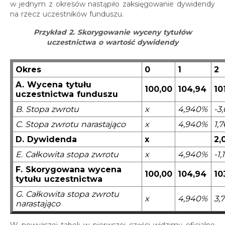
w jednym z okresów nastąpiło zaksięgowanie dywidendy
na rzecz uczestników funduszu.
Przykład 2. Skorygowanie wyceny tytułów
uczestnictwa o wartość dywidendy
Okres
0
1
2
A. Wycena tytułu
100,00
104,94
10
uczestnictwa funduszu
B. Stopa zwrotu
x
4,940%
-3
C. Stopa zwrotu narastająco
x
4,940%
1,
D. Dywidenda
x
2,
E. Całkowita stopa zwrotu
x
4,940%
-1
F. Skorygowana wycena
100,00
104,94
10
tytułu uczestnictwa
G. Całkowita stopa zwrotu
x
4,940%
3,
narastająco