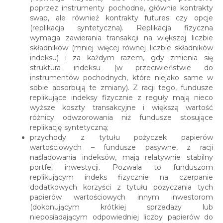
poprzez instrumenty pochodne, głównie kontrakty
swap, ale również kontrakty futures czy opcje
(replikacja syntetyczna). Replikacja fizyczna
wymaga zawierania transakcji na większej liczbie
składników (mniej więcej równej liczbie składników
indeksu) i za każdym razem, gdy zmienia się
struktura indeksu (w przeciwieństwie do
instrumentów pochodnych, które niejako same w
sobie absorbują te zmiany). Z racji tego, fundusze
replikujące indeksy fizycznie z reguły mają nieco
wyższe koszty transakcyjne i większą wartość
różnicy odwzorowania niż fundusze stosujące
replikację syntetyczną;
przychody z tytułu pożyczek papierów
wartościowych – fundusze pasywne, z racji
naśladowania indeksów, mają relatywnie stabilny
portfel inwestycji. Pozwala to funduszom
replikującym indeks fizycznie na czerpanie
dodatkowych korzyści z tytułu pożyczania tych
papierów wartościowych innym inwestorom
(dokonującym krótkiej sprzedaży lub
nieposiadającym odpowiedniej liczby papierów do