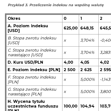
Przykład 3. Przeliczenie indeksu na wspólną walutę
Okres
0
1
2
A. Poziom indeksu
625,00
648,15
645,
[USD]
B. Stopa zwrotu indeksu
x
3,704%
-0,4
[USD]
C. Stopa zwrotu indeksu
x
3,704%
3,283
narastająco [USD]
D. Kurs USD/PLN
4,00
4,05
4,02
E. Poziom indeksu [PLN]
2 500
2 625
2 595
F. Stopa zwrotu indeksu
x
5,000%
-1,14
[PLN]
G. Stopa zwrotu indeksu
x
5,000%
3,80
narastająco [PLN]
H. Wycena tytułu
uczestnictwa funduszu
100,00
104,94
103,7
[PLN]