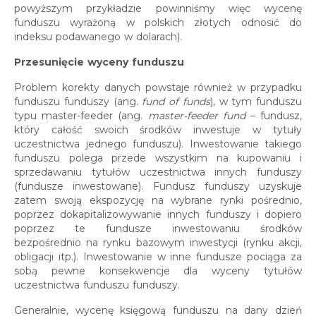
powyższym przykładzie powinniśmy więc wycenę
funduszu wyrażoną w polskich złotych odnosić do
indeksu podawanego w dolarach).
Przesunięcie wyceny funduszu
Problem korekty danych powstaje również w przypadku
funduszu funduszy (ang.
fund of funds
), w tym funduszu
typu master-feeder (ang.
master-feeder fund
– fundusz,
który całość swoich środków inwestuje w tytuły
uczestnictwa jednego funduszu). Inwestowanie takiego
funduszu polega przede wszystkim na kupowaniu i
sprzedawaniu tytułów uczestnictwa innych funduszy
(fundusze inwestowane). Fundusz funduszy uzyskuje
zatem swoją ekspozycję na wybrane rynki pośrednio,
poprzez dokapitalizowywanie innych funduszy i dopiero
poprzez te fundusze inwestowaniu środków
bezpośrednio na rynku bazowym inwestycji (rynku akcji,
obligacji itp.). Inwestowanie w inne fundusze pociąga za
sobą pewne konsekwencje dla wyceny tytułów
uczestnictwa funduszu funduszy.
Generalnie, wycenę księgową funduszu na dany dzień