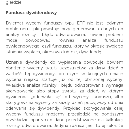
giełdzie.
Fundusz dywidendowy
Dylemat wyceny funduszy typu ETF nie jest jedynym
problemem, jaki powstaje przy generowaniu danych do
analizy różnicy i błędu odwzorowania. Pewien problem
może powodować również analiza funduszu
dywidendowego, czyli funduszu, który w okresie swojego
istnienia wypłaca, okresowo lub nie, dywidendę.
Uznanie dywidendy do wypłacenia powoduje bowiem
obniżenie wyceny tytułu uczestnictwa za dany dzień o
wartość tej dywidendy, po czym w kolejnych dniach
wycena niejako startuje już od tej obniżonej wyceny.
Właściwa analiza różnicy i błędu odwzorowania wymaga
skorygowania albo stopy zwrotu za dzień, w którym
dywidenda „oderwała się” od wyceny funduszu, albo
skorygowania wyceny za każdy dzień począwszy od dnia
oderwania się dywidendy. Przykład skorygowania całej
wyceny funduszu możemy prześledzić na poniższym
przykładzie opartym o dane przedstawione dla kalkulacji
różnicy odwzorowania. Jedyna różnica jest tutaj taka, że