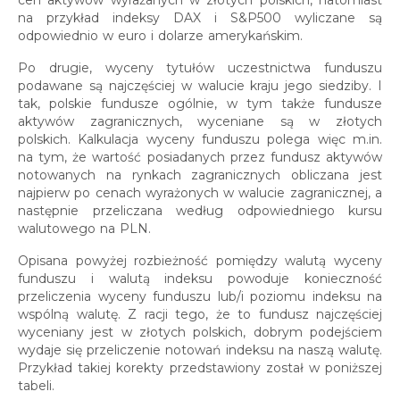
na przykład indeksy DAX i S&P500 wyliczane są
odpowiednio w euro i dolarze amerykańskim.
Po drugie, wyceny tytułów uczestnictwa funduszu
podawane są najczęściej w walucie kraju jego siedziby. I
tak, polskie fundusze ogólnie, w tym także fundusze
aktywów zagranicznych, wyceniane są w złotych
polskich. Kalkulacja wyceny funduszu polega więc m.in.
na tym, że wartość posiadanych przez fundusz aktywów
notowanych na rynkach zagranicznych obliczana jest
najpierw po cenach wyrażonych w walucie zagranicznej, a
następnie przeliczana według odpowiedniego kursu
walutowego na PLN.
Opisana powyżej rozbieżność pomiędzy walutą wyceny
funduszu i walutą indeksu powoduje konieczność
przeliczenia wyceny funduszu lub/i poziomu indeksu na
wspólną walutę. Z racji tego, że to fundusz najczęściej
wyceniany jest w złotych polskich, dobrym podejściem
wydaje się przeliczenie notowań indeksu na naszą walutę.
Przykład takiej korekty przedstawiony został w poniższej
tabeli.