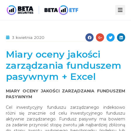
ZALETY ETF
3 kwietnia 2020
STREFA WIEDZY
Miary oceny jakości
INFOPACK
O NAS
zarządzania funduszem
KOMPENDIUM
AKTUALNOŚCI
pasywnym + Excel
STATYSTYKI
PUBLIKACJE
KONTAKT
MIARY OCENY JAKOŚCI ZARZĄDZANIA FUNDUSZEM
PASYWNYM
Cel inwestycyjny funduszu zarządzanego indeksowo
różni się znacznie od celu inwestycyjnego funduszu
aktywnie zarządzanego. Fundusz pasywny ma bowiem
za zadanie przynosić stopę zwrotu jak najbardziej zbliżoną
do stopy zwrotu wybranego benchmarku (indeksu lub