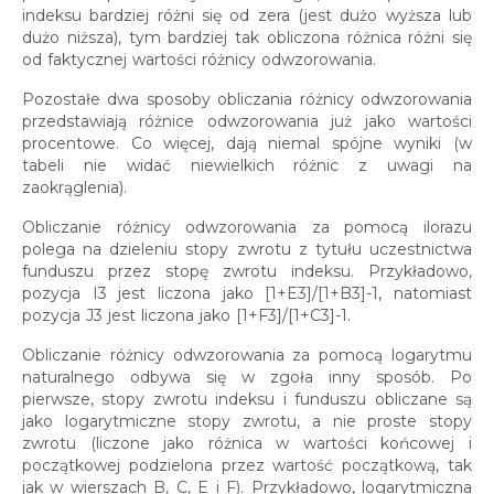
indeksu bardziej różni się od zera (jest dużo wyższa lub
dużo niższa), tym bardziej tak obliczona różnica różni się
od faktycznej wartości różnicy odwzorowania.
Pozostałe dwa sposoby obliczania różnicy odwzorowania
przedstawiają różnice odwzorowania już jako wartości
procentowe. Co więcej, dają niemal spójne wyniki (w
tabeli nie widać niewielkich różnic z uwagi na
zaokrąglenia).
Obliczanie różnicy odwzorowania za pomocą ilorazu
polega na dzieleniu stopy zwrotu z tytułu uczestnictwa
funduszu przez stopę zwrotu indeksu. Przykładowo,
pozycja I3 jest liczona jako [1+E3]/[1+B3]-1, natomiast
pozycja J3 jest liczona jako [1+F3]/[1+C3]-1.
Obliczanie różnicy odwzorowania za pomocą logarytmu
naturalnego odbywa się w zgoła inny sposób. Po
pierwsze, stopy zwrotu indeksu i funduszu obliczane są
jako logarytmiczne stopy zwrotu, a nie proste stopy
zwrotu (liczone jako różnica w wartości końcowej i
początkowej podzielona przez wartość początkową, tak
jak w wierszach B, C, E i F). Przykładowo, logarytmiczna