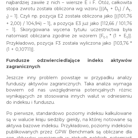
najbardziej zawiłe z nich – wiersze E i F. Otóż, całkowita
stopa zwrotu została obliczona wg wzoru [((A
+ D
) / A
t
t
t-
) – 1]. Czyli np. pozycja E2 została obliczona jako [((101,76
1
+ 2,00) / 104,94) – 1], a pozycja E3 już jako [112,66 / 101,76
– 1]. Skorygowana wycena tytułu uczestnictwa była
natomiast obliczana zgodnie ze wzorem [F
* (1 + E
)].
t-1
t
Przykładowo, pozycja F3 została wyliczona jako [103,76 *
(1 + 0,10711)].
Fundusze odzwierciedlające indeks aktywów
zagranicznych
Jeszcze inny problem powstaje w przypadku analizy
funduszy aktywów zagranicznych. Taka analiza wymaga
bowiem od nas uwzględnienia potencjalnych różnic
wynikających ze stosowania innych walut w odniesieniu
do indeksu i funduszu.
Po pierwsze, standardowo poziomy indeksu kalkulowane
są w walucie kraju siedziby giełdy, na której notowane są
aktywa bazowe indeksu. Przykładowo, poziomy indeksów
publikowanych przez GPW Benchmark są obliczane dla
cen aktywów wyrażanych w złotych polskich, natomiast