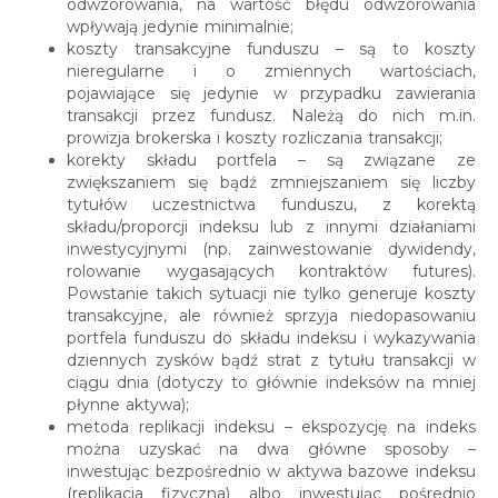
odwzorowania, na wartość błędu odwzorowania
wpływają jedynie minimalnie;
koszty transakcyjne funduszu – są to koszty
nieregularne i o zmiennych wartościach,
pojawiające się jedynie w przypadku zawierania
transakcji przez fundusz. Należą do nich m.in.
prowizja brokerska i koszty rozliczania transakcji;
korekty składu portfela – są związane ze
zwiększaniem się bądź zmniejszaniem się liczby
tytułów uczestnictwa funduszu, z korektą
składu/proporcji indeksu lub z innymi działaniami
inwestycyjnymi (np. zainwestowanie dywidendy,
rolowanie wygasających kontraktów futures).
Powstanie takich sytuacji nie tylko generuje koszty
transakcyjne, ale również sprzyja niedopasowaniu
portfela funduszu do składu indeksu i wykazywania
dziennych zysków bądź strat z tytułu transakcji w
ciągu dnia (dotyczy to głównie indeksów na mniej
płynne aktywa);
metoda replikacji indeksu – ekspozycję na indeks
można uzyskać na dwa główne sposoby –
inwestując bezpośrednio w aktywa bazowe indeksu
(replikacja fizyczna) albo inwestując pośrednio