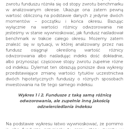
zwrotu funduszu różniła się od stopy zwrotu benchmarku
w analizowanym okresie. Ukazuje ona zatem pewną
wartość obliczoną na podstawie danych z jedynie dwóch
momentów – początku i końca okresu. Bazując
wyłącznie na wartości różnicy odwzorowania nie
jesteśmy w stanie wywnioskować, jak fundusz naśladował
benchmark w trakcie całego okresu. Możemy zatem
znaleźć się w sytuacji, w której analizowany przez nas
fundusz osiągnął określoną wartość różnicy
odwzorowania albo naśladując indeks dość dokładnie,
albo przynosząc częściowe stopy zwrotu zupełnie różne
od indeksu. Dylemat ten obrazują poniższe dwa wykresy
przedstawiające zmianę wartości tytułów uczestnictwa
dwóch hipotetycznych funduszy o różnych sposobach
inwestowania na tle tego samego indeksu.
Wykres 1 i 2. Fundusze z taką samą różnicą
odwzorowania, ale zupełnie inną jakością
odzwierciedlania indeksu
Na podstawie wykresu łatwo wywnioskować, że pomimo