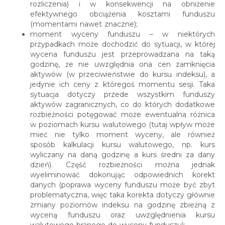
rozliczenia) i w konsekwencji na obniżenie
efektywnego obciążenia kosztami funduszu
(momentami nawet znaczne);
moment wyceny funduszu – w niektórych
przypadkach może dochodzić do sytuacji, w której
wycena funduszu jest przeprowadzana na taką
godzinę, że nie uwzględnia ona cen zamknięcia
aktywów (w przeciwieństwie do kursu indeksu), a
jedynie ich ceny z któregoś momentu sesji. Taka
sytuacja dotyczy przede wszystkim funduszy
aktywów zagranicznych, co do których dodatkowe
rozbieżności potęgować może ewentualna różnica
w poziomach kursu walutowego (tutaj wpływ może
mieć nie tylko moment wyceny, ale również
sposób kalkulacji kursu walutowego, np. kurs
wyliczany na daną godzinę a kurs średni za dany
dzień). Część rozbieżności można jednak
wyeliminować dokonując odpowiednich korekt
danych (poprawa wyceny funduszu może być zbyt
problematyczna, więc taka korekta dotyczy głównie
zmiany poziomów indeksu na godzinę zbieżną z
wyceną funduszu oraz uwzględnienia kursu
walutowego branego do wyceny funduszu);