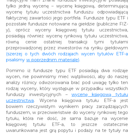
Tradycyjne nam znane fundusze inwestycyjne posiadają
tylko jedną wycenę – wycenę księgową, determinującą
wycenę tytułu uczestnictwa funduszu odpowiadającą
faktycznej zawartości jego portfela. Fundusze typu ETF i
pozostałe fundusze notowane na giełdzie (publiczne FIZ-
y), oprócz wyceny księgowej tytułu uczestnictwa,
posiadają również wycenę rynkową tytułu uczestnictwa,
równą cenie ostatniej transakcji tymi tytułami
przeprowadzonej przez inwestorów na rynku giełdowym
(szerzej o tych dwóch rodzajach wycen tytułów ETF-a
pisaliśmy
w poprzednim materiale
).
Pomimo iż fundusze typu ETF posiadają dwa rodzaje
wycen, nie powinniśmy mieć wątpliwości, aby do naszej
analizy różnicy odwzorowania brać pod uwagę tylko ten
rodzaj wyceny, który występuje w przypadku wszystkich
funduszy inwestycyjnych –
wycenę księgową tytułu
uczestnictwa
. Wycena księgowa tytułu ETF-a jest
bowiem rzeczywistym wynikiem pracy zarządzających
funduszem, w przeciwieństwie do wyceny rynkowej tego
tytułu, która nie dość, że sama bazuje na wycenie
księgowej tytułu ETF-a, to jeszcze ostatecznie
uwarunkowana jest grą popytu i podaży na te tytuły na