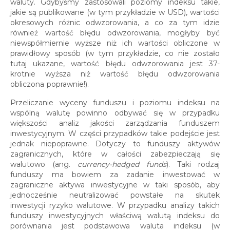
waluty. Gdybyśmy zastosowali poziomy indeksu takie,
jakie są publikowane (w tym przykładzie w USD), wartości
okresowych różnic odwzorowania, a co za tym idzie
również wartość błędu odwzorowania, mogłyby być
niewspółmiernie wyższe niż ich wartości obliczone w
prawidłowy sposób (w tym przykładzie, co nie zostało
tutaj ukazane, wartość błędu odwzorowania jest 37-
krotnie wyższa niż wartość błędu odwzorowania
obliczona poprawnie!).
Przeliczanie wyceny funduszu i poziomu indeksu na
wspólną walutę powinno odbywać się w przypadku
większości analiz jakości zarządzania funduszem
inwestycyjnym. W części przypadków takie podejście jest
jednak niepoprawne. Dotyczy to funduszy aktywów
zagranicznych, które w całości zabezpieczają się
walutowo (ang.
currency-hedged funds
). Taki rodzaj
funduszy ma bowiem za zadanie inwestować w
zagraniczne aktywa inwestycyjne w taki sposób, aby
jednocześnie neutralizować powstałe na skutek
inwestycji ryzyko walutowe. W przypadku analizy takich
funduszy inwestycyjnych właściwą walutą indeksu do
porównania jest podstawowa waluta indeksu (w