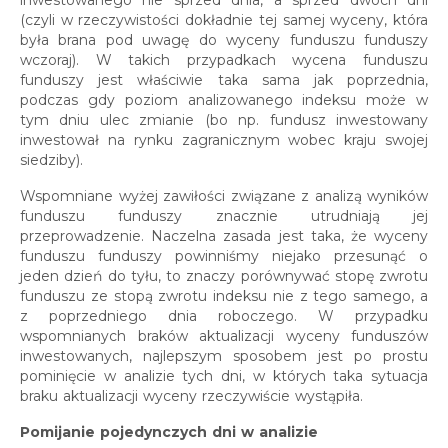
(czyli w rzeczywistości dokładnie tej samej wyceny, która
była brana pod uwagę do wyceny funduszu funduszy
wczoraj). W takich przypadkach wycena funduszu
funduszy jest właściwie taka sama jak poprzednia,
podczas gdy poziom analizowanego indeksu może w
tym dniu ulec zmianie (bo np. fundusz inwestowany
inwestował na rynku zagranicznym wobec kraju swojej
siedziby).
Wspomniane wyżej zawiłości związane z analizą wyników
funduszu funduszy znacznie utrudniają jej
przeprowadzenie. Naczelna zasada jest taka, że wyceny
funduszu funduszy powinniśmy niejako przesunąć o
jeden dzień do tyłu, to znaczy porównywać stopę zwrotu
funduszu ze stopą zwrotu indeksu nie z tego samego, a
z poprzedniego dnia roboczego. W przypadku
wspomnianych braków aktualizacji wyceny funduszów
inwestowanych, najlepszym sposobem jest po prostu
pominięcie w analizie tych dni, w których taka sytuacja
braku aktualizacji wyceny rzeczywiście wystąpiła.
Pomijanie pojedynczych dni w analizie