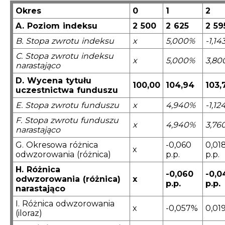
Okres
0
1
2
A. Poziom indeksu
2 500
2 625
2 59
B. Stopa zwrotu indeksu
x
5,000%
-1,14
C. Stopa zwrotu indeksu
x
5,000%
3,80
narastająco
D. Wycena tytułu
100,00
104,94
103,
uczestnictwa funduszu
E. Stopa zwrotu funduszu
x
4,940%
-1,12
F. Stopa zwrotu funduszu
x
4,940%
3,76
narastająco
G. Okresowa różnica
-0,060
0,01
x
odwzorowania (różnica)
p.p.
p.p.
H. Różnica
-0,060
-0,0
odwzorowania (różnica)
x
p.p.
p.p.
narastająco
I. Różnica odwzorowania
x
-0,057%
0,01
(iloraz)