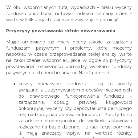
W obu wspomnianych tutaj wypadkach – braku wyceny
funduszu bądź braku notowań indeksu na dany dzień –
warto w kalkulacjach taki dzień zwyczajnie pominąć.
Przyczyny powstawania różnic odwzorowania
Mając omówione już miary oceny jakości zarządzania
funduszami pasywnymi i problemy, które możemy
napotkać w czasie przeprowadzania takiej analizy, warto
na zakończenie wspomnieć, jakie w ogóle są przyczyny
powstawania rozbieżności pomiędzy wynikami funduszy
pasywnych a ich benchmarkami. Należą do nich:
koszty operacyjne funduszu – są to koszty
związane z utrzymywaniem procesów niezbędnych
do prawidłowego funkcjonowania funduszu –
zarządzania, obsługi prawnej, księgowości
dokonującej wyceny czy depozytariusza pełniącego
rolę nadzorcy nad aktywami funduszu. Koszty te są
zasadniczo proporcjonalne do wielkości aktywów i
rozliczane na bazie dziennej – z racji tego, pomimo
iż mają znaczący wpływ na wartość różnicy