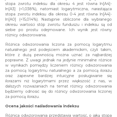
stopa zwrotu indeksu dla okresu 4 jest równa ln[A4]-
ln[A3] (=1,038%), natomiast logarytmiczna, narastająca
stopa zwrotu indeksu dla okresu 0-4 jest równa ln[A4]-
ln[A0] (=15,014%). Następnie obliczone dla wybranego
okresu wartości stóp zwrotu funduszu i indeksu są od
siebie po prostu odejmowane. Ich wynik jest równy
różnicy odwzorowania.
Różnica odwzorowania liczona za pomocą logarytmu
naturalnego jest podejściem akademickim, czyli takim,
które z dużą pewnością można uznać za najbardziej
poprawne. Z uwagi jednak na jedynie minimalne różnice
w wynikach pomiędzy liczeniem różnicy odwzorowania
za pomocą logarytmu naturalnego a za pomocą ilorazu
oraz zapewne bardziej intuicyjne posługiwanie się
ilorazami niż logarytmami przez większość z nas, w
dalszych rozważaniach na temat różnicy odwzorowania
będziemy odnosić się do różnicy odwzorowania liczonej
za pomocą ilorazu.
Ocena jakości naśladowania indeksu
Różnica odwzorowania przedstawia wartość, o jaką stopa