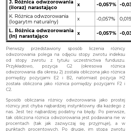
J. Różnica odwzorowania
x
-0,057%
-0,
(iloraz) narastająco
K. Różnica odwzorowania
x
-0,057%
0,01
(logarytm naturalny)
L. Różnica odwzorowania
x
-0,057%
-0,
(ln) narastająco
Pierwszy przedstawiony sposób liczenia różnicy
odwzorowania polega na odjęciu stopy zwrotu indeksu
od stopy zwrotu z tytułu uczestnictwa funduszu.
Przykładowo, pozycja G2 (okresowa różnica
odwzorowania dla okresu 2) została obliczona jako różnica
pomiędzy pozycjami E2 i B2, natomiast pozycja H2
została obliczona jako różnica pomiędzy pozycjami F2 i
C2.
Sposób obliczania różnicy odwzorowania jako prostej
różnicy jest chyba najbardziej instynktowny dla każdego z
nas. Jest też najbardziej podatny na błędy. Po pierwsze,
tak obliczona różnica odwzorowania jest podawana nie w
procentach (tak jak zazwyczaj się przyjmuje), a w
punktach procentowych. Po drugie, im stopa zwrotu