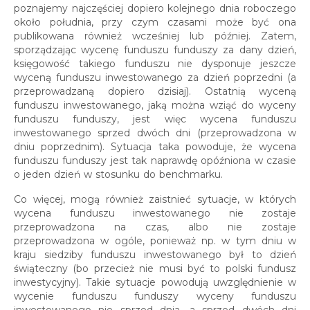
poznajemy najczęściej dopiero kolejnego dnia roboczego
około południa, przy czym czasami może być ona
publikowana również wcześniej lub później. Zatem,
sporządzając wycenę funduszu funduszy za dany dzień,
księgowość takiego funduszu nie dysponuje jeszcze
wyceną funduszu inwestowanego za dzień poprzedni (a
przeprowadzaną dopiero dzisiaj). Ostatnią wyceną
funduszu inwestowanego, jaką można wziąć do wyceny
funduszu funduszy, jest więc wycena funduszu
inwestowanego sprzed dwóch dni (przeprowadzona w
dniu poprzednim). Sytuacja taka powoduje, że wycena
funduszu funduszy jest tak naprawdę opóźniona w czasie
o jeden dzień w stosunku do benchmarku.
Co więcej, mogą również zaistnieć sytuacje, w których
wycena funduszu inwestowanego nie zostaje
przeprowadzona na czas, albo nie zostaje
przeprowadzona w ogóle, ponieważ np. w tym dniu w
kraju siedziby funduszu inwestowanego był to dzień
świąteczny (bo przecież nie musi być to polski fundusz
inwestycyjny). Takie sytuacje powodują uwzględnienie w
wycenie funduszu funduszy wyceny funduszu
inwestowanego nie sprzed dnia, a sprzed dwóch dni