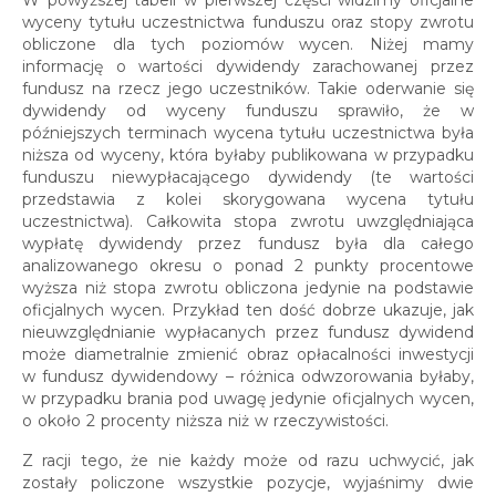
W powyższej tabeli w pierwszej części widzimy oficjalne
wyceny tytułu uczestnictwa funduszu oraz stopy zwrotu
obliczone dla tych poziomów wycen. Niżej mamy
informację o wartości dywidendy zarachowanej przez
fundusz na rzecz jego uczestników. Takie oderwanie się
dywidendy od wyceny funduszu sprawiło, że w
późniejszych terminach wycena tytułu uczestnictwa była
niższa od wyceny, która byłaby publikowana w przypadku
funduszu niewypłacającego dywidendy (te wartości
przedstawia z kolei skorygowana wycena tytułu
uczestnictwa). Całkowita stopa zwrotu uwzględniająca
wypłatę dywidendy przez fundusz była dla całego
analizowanego okresu o ponad 2 punkty procentowe
wyższa niż stopa zwrotu obliczona jedynie na podstawie
oficjalnych wycen. Przykład ten dość dobrze ukazuje, jak
nieuwzględnianie wypłacanych przez fundusz dywidend
może diametralnie zmienić obraz opłacalności inwestycji
w fundusz dywidendowy – różnica odwzorowania byłaby,
w przypadku brania pod uwagę jedynie oficjalnych wycen,
o około 2 procenty niższa niż w rzeczywistości.
Z racji tego, że nie każdy może od razu uchwycić, jak
zostały policzone wszystkie pozycje, wyjaśnimy dwie