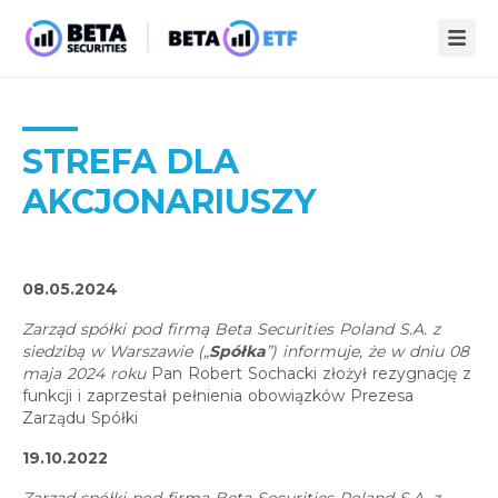
ZALETY ETF
STREFA WIEDZY
STREFA DLA
AKCJONARIUSZY
INFOPACK
O NAS
KOMPENDIUM
AKTUALNOŚCI
08.05.2024
STATYSTYKI
PUBLIKACJE
Zarząd spółki pod firmą Beta Securities Poland S.A. z
KONTAKT
siedzibą w Warszawie („
Spółka
”) informuje, że w dniu 08
maja 2024 roku
Pan Robert Sochacki złożył rezygnację z
funkcji i zaprzestał pełnienia obowiązków Prezesa
Zarządu Spółki
19.10.2022