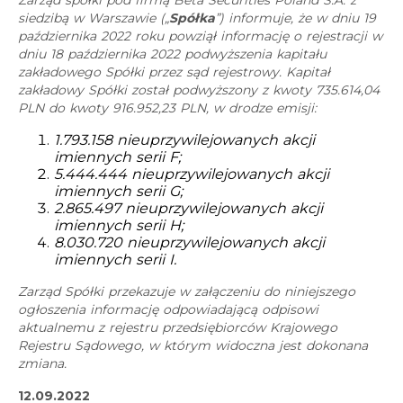
Zarząd spółki pod firmą Beta Securities Poland S.A. z
siedzibą w Warszawie („
Spółka
”) informuje, że w dniu 19
października 2022 roku powziął informację o rejestracji w
dniu 18 października 2022 podwyższenia kapitału
zakładowego Spółki przez sąd rejestrowy. Kapitał
zakładowy Spółki został podwyższony z kwoty 735.614,04
PLN do kwoty 916.952,23 PLN, w drodze emisji:
1.793.158 nieuprzywilejowanych akcji
imiennych serii F;
5.444.444 nieuprzywilejowanych akcji
imiennych serii G;
2.865.497 nieuprzywilejowanych akcji
imiennych serii H;
8.030.720 nieuprzywilejowanych akcji
imiennych serii I.
Zarząd Spółki przekazuje w załączeniu do niniejszego
ogłoszenia informację odpowiadającą odpisowi
aktualnemu z rejestru przedsiębiorców Krajowego
Rejestru Sądowego, w którym widoczna jest dokonana
zmiana.
12.09.2022