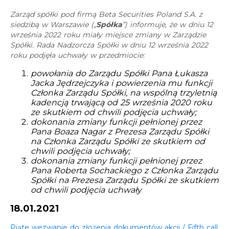
Zarząd spółki pod firmą Beta Securities Poland S.A. z
siedzibą w Warszawie („
Spółka
”) informuje, że w dniu 12
września 2022 roku miały miejsce zmiany w Zarządzie
Spółki. Rada Nadzorcza Spółki w dniu 12 września 2022
roku podjęła uchwały w przedmiocie:
powołania do Zarządu Spółki Pana Łukasza
Jacka Jędrzejczyka i powierzenia mu funkcji
Członka Zarządu Spółki, na wspólną trzyletnią
kadencją trwającą od 25 września 2020 roku
ze skutkiem od chwili podjęcia uchwały;
dokonania zmiany funkcji pełnionej przez
Pana Boaza Nagar z Prezesa Zarządu Spółki
na Członka Zarządu Spółki ze skutkiem od
chwili podjęcia uchwały;
dokonania zmiany funkcji pełnionej przez
Pana Roberta Sochackiego z Członka Zarządu
Spółki na Prezesa Zarządu Spółki ze skutkiem
od chwili podjęcia uchwały
18.01.2021
Piąte wezwanie do złożenia dokumentów akcji / Fifth call