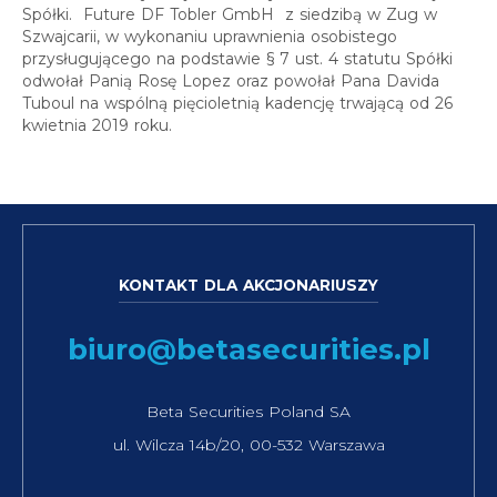
Spółki. Future DF Tobler GmbH z siedzibą w Zug w
Szwajcarii, w wykonaniu uprawnienia osobistego
przysługującego na podstawie § 7 ust. 4 statutu Spółki
odwołał Panią Rosę Lopez oraz powołał Pana Davida
Tuboul na wspólną pięcioletnią kadencję trwającą od 26
kwietnia 2019 roku.
KONTAKT DLA AKCJONARIUSZY
biuro@betasecurities.pl
Beta Securities Poland SA
ul. Wilcza 14b/20, 00-532 Warszawa