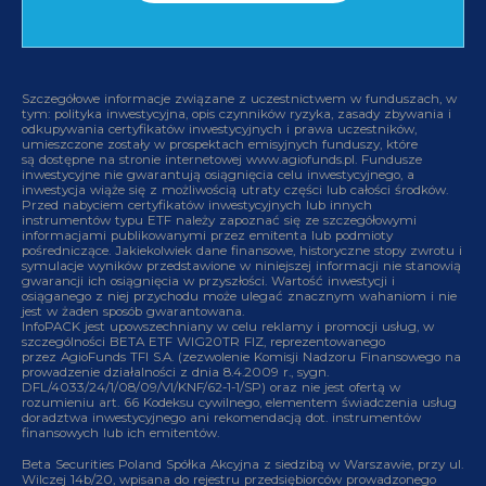
Szczegółowe informacje związane z uczestnictwem w funduszach, w
tym: polityka inwestycyjna, opis czynników ryzyka, zasady zbywania i
odkupywania certyfikatów inwestycyjnych i prawa uczestników,
umieszczone zostały w prospektach emisyjnych funduszy, które
są dostępne na stronie internetowej www.agiofunds.pl. Fundusze
inwestycyjne nie gwarantują osiągnięcia celu inwestycyjnego, a
inwestycja wiąże się z możliwością utraty części lub całości środków.
Przed nabyciem certyfikatów inwestycyjnych lub innych
instrumentów typu ETF należy zapoznać się ze szczegółowymi
informacjami publikowanymi przez emitenta lub podmioty
pośredniczące. Jakiekolwiek dane finansowe, historyczne stopy zwrotu i
symulacje wyników przedstawione w niniejszej informacji nie stanowią
gwarancji ich osiągnięcia w przyszłości. Wartość inwestycji i
osiąganego z niej przychodu może ulegać znacznym wahaniom i nie
jest w żaden sposób gwarantowana.
InfoPACK jest upowszechniany w celu reklamy i promocji usług, w
szczególności BETA ETF WIG20TR FIZ, reprezentowanego
przez AgioFunds TFI S.A. (zezwolenie Komisji Nadzoru Finansowego na
prowadzenie działalności z dnia 8.4.2009 r., sygn.
DFL/4033/24/1/08/09/VI/KNF/62-1-1/SP) oraz nie jest ofertą w
rozumieniu art. 66 Kodeksu cywilnego, elementem świadczenia usług
doradztwa inwestycyjnego ani rekomendacją dot. instrumentów
finansowych lub ich emitentów.
Beta Securities Poland Spółka Akcyjna z siedzibą w Warszawie, przy ul.
Wilczej 14b/20, wpisana do rejestru przedsiębiorców prowadzonego