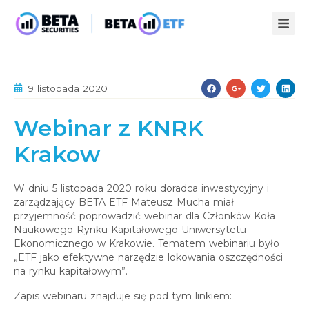
ZALETY ETF
9 listopada 2020
STREFA WIEDZY
Webinar z KNRK
INFOPACK
O NAS
Krakow
KOMPENDIUM
AKTUALNOŚCI
STATYSTYKI
PUBLIKACJE
W dniu 5 listopada 2020 roku doradca inwestycyjny i
zarządzający BETA ETF Mateusz Mucha miał
KONTAKT
przyjemność poprowadzić webinar dla Członków Koła
Naukowego Rynku Kapitałowego Uniwersytetu
Ekonomicznego w Krakowie. Tematem webinariu było
„ETF jako efektywne narzędzie lokowania oszczędności
na rynku kapitałowym”.
Zapis webinaru znajduje się pod tym linkiem: