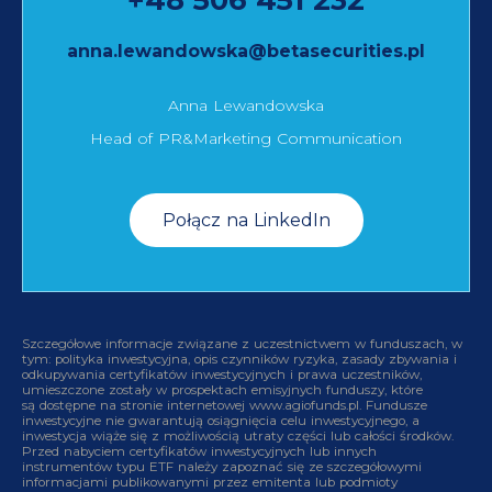
anna.lewandowska@betasecurities.pl
Anna Lewandowska
Head of PR&Marketing Communication
Połącz na LinkedIn
Szczegółowe informacje związane z uczestnictwem w funduszach, w
tym: polityka inwestycyjna, opis czynników ryzyka, zasady zbywania i
odkupywania certyfikatów inwestycyjnych i prawa uczestników,
umieszczone zostały w prospektach emisyjnych funduszy, które
są dostępne na stronie internetowej www.agiofunds.pl. Fundusze
inwestycyjne nie gwarantują osiągnięcia celu inwestycyjnego, a
inwestycja wiąże się z możliwością utraty części lub całości środków.
Przed nabyciem certyfikatów inwestycyjnych lub innych
instrumentów typu ETF należy zapoznać się ze szczegółowymi
informacjami publikowanymi przez emitenta lub podmioty