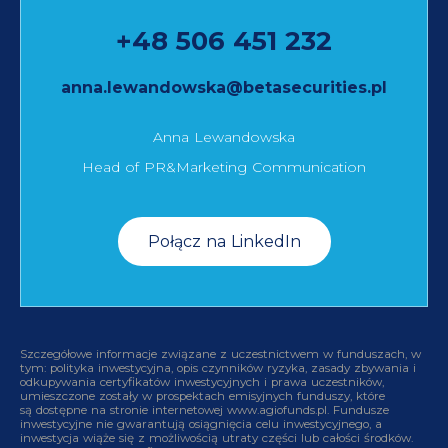
+48 506 451 232
anna.lewandowska@betasecurities.pl
Anna Lewandowska
Head of PR&Marketing Communication
Połącz na LinkedIn
Szczegółowe informacje związane z uczestnictwem w funduszach, w
tym: polityka inwestycyjna, opis czynników ryzyka, zasady zbywania i
odkupywania certyfikatów inwestycyjnych i prawa uczestników,
umieszczone zostały w prospektach emisyjnych funduszy, które
są dostępne na stronie internetowej www.agiofunds.pl. Fundusze
inwestycyjne nie gwarantują osiągnięcia celu inwestycyjnego, a
inwestycja wiąże się z możliwością utraty części lub całości środków.