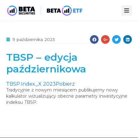
ZALETY ETF
9 października 2023
STREFA WIEDZY
TBSP – edycja
INFOPACK
O NAS
październikowa
KOMPENDIUM
AKTUALNOŚCI
STATYSTYKI
PUBLIKACJE
TBSP.Index_X 2023
Pobierz
Tradycyjnie z nowym miesiącem publikujemy nowy
KONTAKT
kalkulator wizualizujący obecne parametry inwestycyjne
indeksu TBSP.