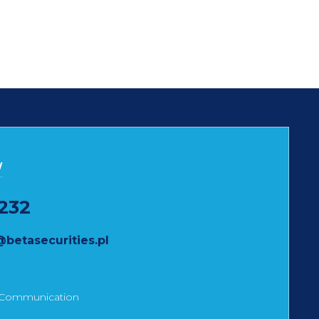
W
232
etasecurities.pl
 Communication