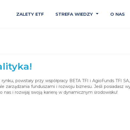
ZALETY ETF
STREFA WIEDZY
O NAS
INFOPACK
KOMPENDIUM
STATYSTYKI
ityka!
rynku, powstały przy współpracy BETA TFI i AgioFunds TFI S
le zarządzania funduszami i rozwoju biznesu. Jeśli posiadasz 
o nas i rozwijaj swoją karierę w dynamicznym środowisku!