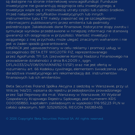
są dostępne na stronie internetowej www.agiofunds.pl. Fundusze
inwestycyjne nie gwarantują osiągnięcia celu inwestycyjnego, a
inwestycja wiąże się z możliwością utraty części lub całości środków.
Przed nabyciem certyfikatów inwestycyjnych lub innych
instrumentów typu ETF należy zapoznać się ze szczegółowymi
informacjami publikowanymi przez emitenta lub podmioty
pośredniczące. Jakiekolwiek dane finansowe, historyczne stopy zwrotu i
symulacje wyników przedstawione w niniejszej informacji nie stanowią
gwarancji ich osiągnięcia w przyszłości. Wartość inwestycji i
osiąganego z niej przychodu może ulegać znacznym wahaniom i nie
jest w żaden sposób gwarantowana.
InfoPACK jest upowszechniany w celu reklamy i promocji usług, w
szczególności BETA ETF WIG20TR FIZ, reprezentowanego
przez AgioFunds TFI S.A. (zezwolenie Komisji Nadzoru Finansowego na
prowadzenie działalności z dnia 8.4.2009 r., sygn.
DFL/4033/24/1/08/09/VI/KNF/62-1-1/SP) oraz nie jest ofertą w
rozumieniu art. 66 Kodeksu cywilnego, elementem świadczenia usług
doradztwa inwestycyjnego ani rekomendacją dot. instrumentów
finansowych lub ich emitentów.
Beta Securities Poland Spółka Akcyjna z siedzibą w Warszawie, przy ul.
Wilczej 14b/20, wpisana do rejestru przedsiębiorców prowadzonego
przez Sąd Rejonowy dla m.st. Warszawy w Warszawie, XII Wydział
Gospodarczy Krajowego Rejestru Sądowego, pod numerem KRS
0000551850, kapitałem zakładowym w wysokości
916 952,23
PLN w
całości opłaconym, NIP: 5252615206, REGON: 361283455.
© 2026 Copyright Beta Securities Poland SA
.
All rights reserved.