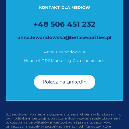
KONTAKT DLA MEDIÓW
+48 506 451 232
anna.lewandowska@betasecurities.pl
Anna Lewandowska
Head of PR&Marketing Communication
Połącz na LinkedIn
Szczegółowe informacje związane z uczestnictwem w funduszach, w
tym: polityka inwestycyjna, opis czynników ryzyka, zasady zbywania i
odkupywania certyfikatów inwestycyjnych i prawa uczestników,
umieszczone zostały w prospektach emisyjnych funduszy, które