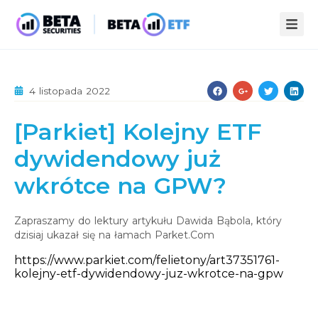
ZALETY ETF
4 listopada 2022
STREFA WIEDZY
[Parkiet] Kolejny ETF
INFOPACK
O NAS
dywidendowy już
KOMPENDIUM
AKTUALNOŚCI
wkrótce na GPW?
STATYSTYKI
PUBLIKACJE
KONTAKT
Zapraszamy do lektury artykułu Dawida Bąbola, który
dzisiaj ukazał się na łamach Parket.Com
https://www.parkiet.com/felietony/art37351761-
kolejny-etf-dywidendowy-juz-wkrotce-na-gpw