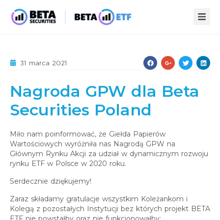
ZALETY ETF
31 marca 2021
STREFA WIEDZY
Nagroda GPW dla Beta
INFOPACK
O NAS
Securities Poland
KOMPENDIUM
AKTUALNOŚCI
STATYSTYKI
PUBLIKACJE
Miło nam poinformować, że Giełda Papierów
Wartościowych wyróżniła nas Nagrodą GPW na
KONTAKT
Głównym Rynku Akcji za udział w dynamicznym rozwoju
rynku ETF w Polsce w 2020 roku.
Serdecznie dziękujemy!
Zaraz składamy gratulacje wszystkim Koleżankom i
Kolegą z pozostałych Instytucji bez których projekt BETA
ETF nie powstałby oraz nie funkcjonowałby: