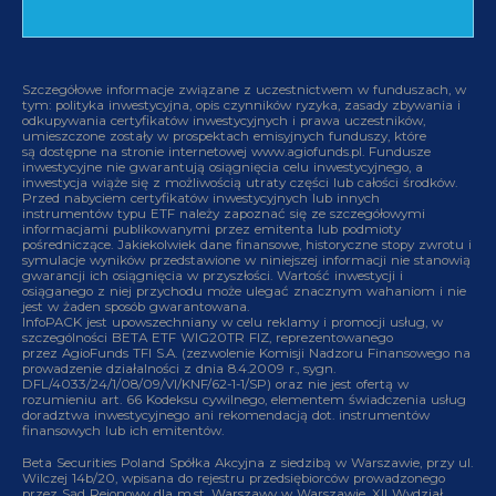
Szczegółowe informacje związane z uczestnictwem w funduszach, w
tym: polityka inwestycyjna, opis czynników ryzyka, zasady zbywania i
odkupywania certyfikatów inwestycyjnych i prawa uczestników,
umieszczone zostały w prospektach emisyjnych funduszy, które
są dostępne na stronie internetowej www.agiofunds.pl. Fundusze
inwestycyjne nie gwarantują osiągnięcia celu inwestycyjnego, a
inwestycja wiąże się z możliwością utraty części lub całości środków.
Przed nabyciem certyfikatów inwestycyjnych lub innych
instrumentów typu ETF należy zapoznać się ze szczegółowymi
informacjami publikowanymi przez emitenta lub podmioty
pośredniczące. Jakiekolwiek dane finansowe, historyczne stopy zwrotu i
symulacje wyników przedstawione w niniejszej informacji nie stanowią
gwarancji ich osiągnięcia w przyszłości. Wartość inwestycji i
osiąganego z niej przychodu może ulegać znacznym wahaniom i nie
jest w żaden sposób gwarantowana.
InfoPACK jest upowszechniany w celu reklamy i promocji usług, w
szczególności BETA ETF WIG20TR FIZ, reprezentowanego
przez AgioFunds TFI S.A. (zezwolenie Komisji Nadzoru Finansowego na
prowadzenie działalności z dnia 8.4.2009 r., sygn.
DFL/4033/24/1/08/09/VI/KNF/62-1-1/SP) oraz nie jest ofertą w
rozumieniu art. 66 Kodeksu cywilnego, elementem świadczenia usług
doradztwa inwestycyjnego ani rekomendacją dot. instrumentów
finansowych lub ich emitentów.
Beta Securities Poland Spółka Akcyjna z siedzibą w Warszawie, przy ul.
Wilczej 14b/20, wpisana do rejestru przedsiębiorców prowadzonego
przez Sąd Rejonowy dla m.st. Warszawy w Warszawie, XII Wydział