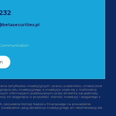
232
etasecurities.pl
 Communication
In
ania certyfikatów inwestycyjnych i prawa uczestników, umieszczone
nięcia celu inwestycyjnego, a inwestycja wiąże się z możliwością
ółowymi informacjami publikowanymi przez emitenta lub podmioty
ji ich osiągnięcia w przyszłości. Wartość inwestycji i osiąganego z
A. (zezwolenie Komisji Nadzoru Finansowego na prowadzenie
tem świadczenia usług doradztwa inwestycyjnego ani rekomendacją dot.