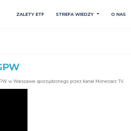
ZALETY ETF
STREFA WIEDZY
O NAS
INFOPACK
KOMPENDIUM
STATYSTYKI
 GPW
GPW w Warszawie sporządzonego przez kanał Moneciarz TV.