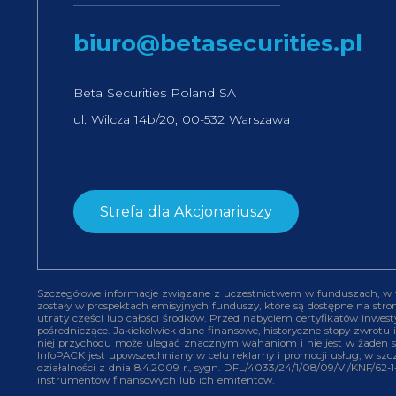
biuro@betasecurities.pl
Beta Securities Poland SA
ul. Wilcza 14b/20, 00-532 Warszawa
Strefa dla Akcjonariuszy
Szczegółowe informacje związane z uczestnictwem w funduszach, w ty
zostały w prospektach emisyjnych funduszy, które są dostępne na stron
utraty części lub całości środków. Przed nabyciem certyfikatów inw
pośredniczące. Jakiekolwiek dane finansowe, historyczne stopy zwrotu 
niej przychodu może ulegać znacznym wahaniom i nie jest w żaden 
InfoPACK jest upowszechniany w celu reklamy i promocji usług, w sz
działalności z dnia 8.4.2009 r., sygn. DFL/4033/24/1/08/09/VI/KNF/62
instrumentów finansowych lub ich emitentów.