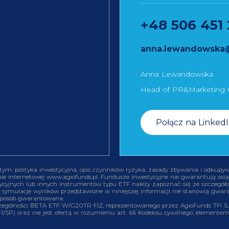
+48 506 451 
anna.lewandowska@b
Anna Lewandowska
Head of PR&Marketing
Połącz na Linked
m: polityka inwestycyjna, opis czynników ryzyka, zasady zbywania i odkupyw
ie internetowej www.agiofunds.pl. Fundusze inwestycyjne nie gwarantują osiąg
estycyjnych lub innych instrumentów typu ETF należy zapoznać się ze szczeg
i symulacje wyników przedstawione w niniejszej informacji nie stanowią gwaranc
sposób gwarantowana.
czególności BETA ETF WIG20TR FIZ, reprezentowanego przez AgioFunds TFI S.
-1-1/SP) oraz nie jest ofertą w rozumieniu art. 66 Kodeksu cywilnego, elemen