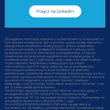
Połącz na LinkedIn
Szczegółowe informacje związane z uczestnictwem w funduszach, w
tym: polityka inwestycyjna, opis czynników ryzyka, zasady zbywania i
odkupywania certyfikatów inwestycyjnych i prawa uczestników,
umieszczone zostały w prospektach emisyjnych funduszy, które
są dostępne na stronie internetowej www.agiofunds.pl. Fundusze
inwestycyjne nie gwarantują osiągnięcia celu inwestycyjnego, a
inwestycja wiąże się z możliwością utraty części lub całości środków.
Przed nabyciem certyfikatów inwestycyjnych lub innych
instrumentów typu ETF należy zapoznać się ze szczegółowymi
informacjami publikowanymi przez emitenta lub podmioty
pośredniczące. Jakiekolwiek dane finansowe, historyczne stopy zwrotu i
symulacje wyników przedstawione w niniejszej informacji nie stanowią
gwarancji ich osiągnięcia w przyszłości. Wartość inwestycji i
osiąganego z niej przychodu może ulegać znacznym wahaniom i nie
jest w żaden sposób gwarantowana.
InfoPACK jest upowszechniany w celu reklamy i promocji usług, w
szczególności BETA ETF WIG20TR FIZ, reprezentowanego
przez AgioFunds TFI S.A. (zezwolenie Komisji Nadzoru Finansowego na
prowadzenie działalności z dnia 8.4.2009 r., sygn.
DFL/4033/24/1/08/09/VI/KNF/62-1-1/SP) oraz nie jest ofertą w
rozumieniu art. 66 Kodeksu cywilnego, elementem świadczenia usług