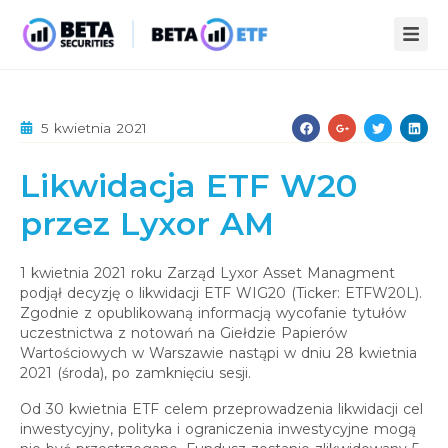
ZALETY ETF
5 kwietnia 2021
STREFA WIEDZY
Likwidacja ETF W20
INFOPACK
O NAS
przez Lyxor AM
KOMPENDIUM
AKTUALNOŚCI
STATYSTYKI
PUBLIKACJE
1 kwietnia 2021 roku Zarząd Lyxor Asset Managment
podjął decyzję o likwidacji ETF WIG20 (Ticker: ETFW20L).
KONTAKT
Zgodnie z opublikowaną informacją wycofanie tytułów
uczestnictwa z notowań na Giełdzie Papierów
Wartościowych w Warszawie nastąpi w dniu 28 kwietnia
2021 (środa), po zamknięciu sesji.
Od 30 kwietnia ETF celem przeprowadzenia likwidacji cel
inwestycyjny, polityka i ograniczenia inwestycyjne mogą