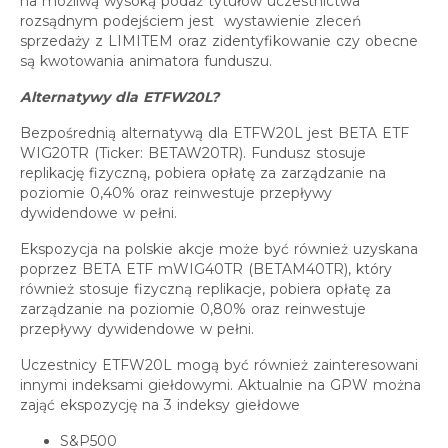
na możliwą wysoką podaż tytułów uczestnictwa
rozsądnym podejściem jest wystawienie zleceń
sprzedaży z LIMITEM oraz zidentyfikowanie czy obecne
są kwotowania animatora funduszu.
Alternatywy dla ETFW20L?
Bezpośrednią alternatywą dla ETFW20L jest BETA ETF
WIG20TR (Ticker: BETAW20TR). Fundusz stosuje
replikację fizyczną, pobiera opłatę za zarządzanie na
poziomie 0,40% oraz reinwestuje przepływy
dywidendowe w pełni.
Ekspozycja na polskie akcje może być również uzyskana
poprzez BETA ETF mWIG40TR (BETAM40TR), który
również stosuje fizyczną replikacje, pobiera opłatę za
zarządzanie na poziomie 0,80% oraz reinwestuje
przepływy dywidendowe w pełni.
Uczestnicy ETFW20L mogą być również zainteresowani
innymi indeksami giełdowymi. Aktualnie na GPW można
zająć ekspozycję na 3 indeksy giełdowe
S&P500