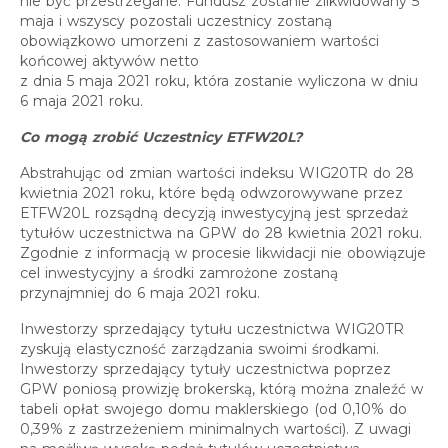
nie być przestrzegane. Fundusz zostanie zlikwidowany 5
maja i wszyscy pozostali uczestnicy zostaną
obowiązkowo umorzeni z zastosowaniem wartości
końcowej aktywów netto
z dnia 5 maja 2021 roku, która zostanie wyliczona w dniu
6 maja 2021 roku.
Co mogą zrobić Uczestnicy ETFW20L?
Abstrahując od zmian wartości indeksu WIG20TR do 28
kwietnia 2021 roku, które będą odwzorowywane przez
ETFW20L rozsądną decyzją inwestycyjną jest sprzedaż
tytułów uczestnictwa na GPW do 28 kwietnia 2021 roku.
Zgodnie z informacją w procesie likwidacji nie obowiązuje
cel inwestycyjny a środki zamrożone zostaną
przynajmniej do 6 maja 2021 roku.
Inwestorzy sprzedający tytułu uczestnictwa WIG20TR
zyskują elastyczność zarządzania swoimi środkami.
Inwestorzy sprzedający tytuły uczestnictwa poprzez
GPW poniosą prowizję brokerską, którą można znaleźć w
tabeli opłat swojego domu maklerskiego (od 0,10% do
0,39% z zastrzeżeniem minimalnych wartości). Z uwagi