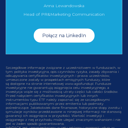
Anna Lewandowska
Head of PR&Marketing Communication
Połącz na LinkedIn
Szczegółowe informacje związane z uczestnictwem w funduszach, w
tym: polityka inwestycyjna, opis czynników ryzyka, zasady zbywania i
odkupywania certyfikatów inwestycyjnych i prawa uczestników,
umieszczone zostały w prospektach emisyjnych funduszy, które
są dostępne na stronie internetowej www.agiofunds.pl. Fundusze
inwestycyjne nie gwarantują osiągnięcia celu inwestycyjnego, a
inwestycja wiąże się z możliwością utraty części lub całości środków.
Przed nabyciem certyfikatów inwestycyjnych lub innych
instrumentów typu ETF należy zapoznać się ze szczegółowymi
informacjami publikowanymi przez emitenta lub podmioty
pośredniczące. Jakiekolwiek dane finansowe, historyczne stopy zwrotu i
symulacje wyników przedstawione w niniejszej informacji nie stanowią
gwarancji ich osiągnięcia w przyszłości. Wartość inwestycji i
osiąganego z niej przychodu może ulegać znacznym wahaniom i nie
jest w żaden sposób gwarantowana.
InfoPACK jest upowszechniany w celu reklamy i promocji usług, w