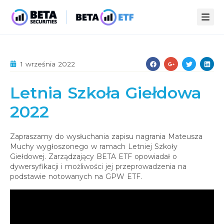
ZALETY ETF
1 września 2022
STREFA WIEDZY
Letnia Szkoła Giełdowa
INFOPACK
O NAS
2022
KOMPENDIUM
AKTUALNOŚCI
STATYSTYKI
PUBLIKACJE
Zapraszamy do wysłuchania zapisu nagrania Mateusza
Muchy wygłoszonego w ramach Letniej Szkoły
KONTAKT
Giełdowej. Zarządzający BETA ETF opowiadał o
dywersyfikacji i możliwości jej przeprowadzenia na
podstawie notowanych na GPW ETF.