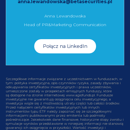
anna.lewandowska@betasecurities.pl
Anna Lewandowska
Head of PR&Marketing Communication
Połącz na LinkedIn
Szczegółowe informacje związane z uczestnictwem w funduszach, w
tym: polityka inwestycyjna, opis czynników ryzyka, zasady zbywania i
odkupywania certyfikatów inwestycyjnych i prawa uczestników,
umieszczone zostały w prospektach emisyjnych funduszy, które
są dostępne na stronie internetowej www.agiofunds.pl. Fundusze
inwestycyjne nie gwarantują osiągnięcia celu inwestycyjnego, a
inwestycja wiąże się z możliwością utraty części lub całości środków.
Przed nabyciem certyfikatów inwestycyjnych lub innych
instrumentów typu ETF należy zapoznać się ze szczegółowymi
informacjami publikowanymi przez emitenta lub podmioty
pośredniczące. Jakiekolwiek dane finansowe, historyczne stopy zwrotu i
symulacje wyników przedstawione w niniejszej informacji nie stanowią
gwarancji ich osiągnięcia w przyszłości. Wartość inwestycji i