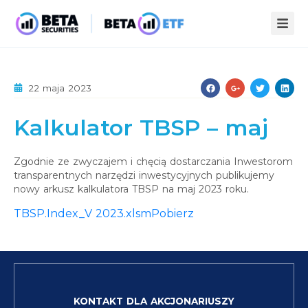
ZALETY ETF
22 maja 2023
STREFA WIEDZY
Kalkulator TBSP – maj
INFOPACK
O NAS
KOMPENDIUM
AKTUALNOŚCI
Zgodnie ze zwyczajem i chęcią dostarczania Inwestorom
transparentnych narzędzi inwestycyjnych publikujemy
STATYSTYKI
PUBLIKACJE
nowy arkusz kalkulatora TBSP na maj 2023 roku.
TBSP.Index_V 2023.xlsm
Pobierz
KONTAKT
KONTAKT DLA AKCJONARIUSZY