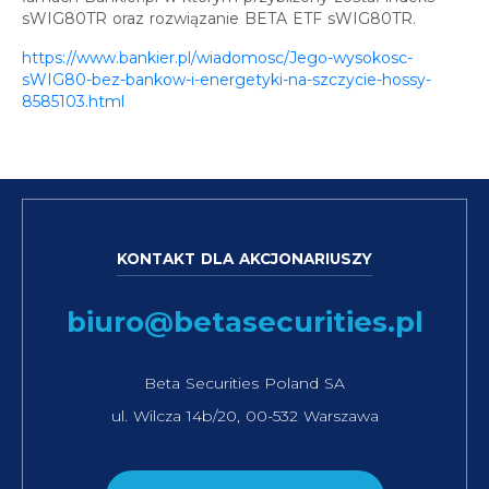
sWIG80TR oraz rozwiązanie BETA ETF sWIG80TR.
https://www.bankier.pl/wiadomosc/Jego-wysokosc-
sWIG80-bez-bankow-i-energetyki-na-szczycie-hossy-
8585103.html
KONTAKT DLA AKCJONARIUSZY
biuro@betasecurities.pl
Beta Securities Poland SA
ul. Wilcza 14b/20, 00-532 Warszawa