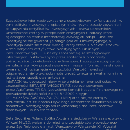
Szczegółowe informacje związane z uczestnictwem w funduszach, w
tym: polityka inwestycyjna, opis czynników ryzyka, zasady zbywania i
odkupywania certyfikatów inwestycyjnych i prawa uczestników,
umieszczone zostały w prospektach emisyjnych funduszy, które
są dostępne na stronie internetowej www.agiofunds.pl. Fundusze
inwestycyjne nie gwarantują osiągnięcia celu inwestycyjnego, a
inwestycja wiąże się z możliwością utraty części lub całości środków.
Przed nabyciem certyfikatów inwestycyjnych lub innych
instrumentów typu ETF należy zapoznać się ze szczegółowymi
informacjami publikowanymi przez emitenta lub podmioty
pośredniczące. Jakiekolwiek dane finansowe, historyczne stopy zwrotu i
symulacje wyników przedstawione w niniejszej informacji nie stanowią
gwarancji ich osiągnięcia w przyszłości. Wartość inwestycji i
osiąganego z niej przychodu może ulegać znacznym wahaniom i nie
jest w żaden sposób gwarantowana.
InfoPACK jest upowszechniany w celu reklamy i promocji usług, w
szczególności BETA ETF WIG20TR FIZ, reprezentowanego
przez AgioFunds TFI S.A. (zezwolenie Komisji Nadzoru Finansowego na
prowadzenie działalności z dnia 8.4.2009 r., sygn.
DFL/4033/24/1/08/09/VI/KNF/62-1-1/SP) oraz nie jest ofertą w
rozumieniu art. 66 Kodeksu cywilnego, elementem świadczenia usług
doradztwa inwestycyjnego ani rekomendacją dot. instrumentów
finansowych lub ich emitentów.
Beta Securities Poland Spółka Akcyjna z siedzibą w Warszawie, przy ul.
Wilczej 14b/20, wpisana do rejestru przedsiębiorców prowadzonego
przez Sąd Rejonowy dla m.st. Warszawy w Warszawie, XII Wydział