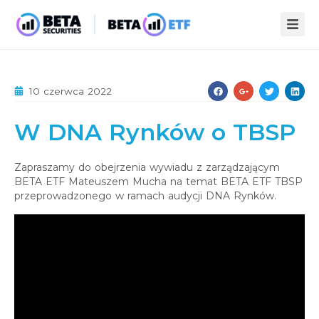
ZALETY ETF
10 czerwca 2022
STREFA WIEDZY
W DNA Rynków o TBSP
INFOPACK
O NAS
KOMPENDIUM
AKTUALNOŚCI
Zapraszamy do obejrzenia wywiadu z zarządzającym
BETA ETF Mateuszem Mucha na temat BETA ETF TBSP
STATYSTYKI
PUBLIKACJE
przeprowadzonego w ramach audycji DNA Rynków.
KONTAKT