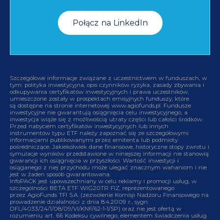
Połącz na LinkedIn
Szczegółowe informacje związane z uczestnictwem w funduszach, w
tym: polityka inwestycyjna, opis czynników ryzyka, zasady zbywania i
odkupywania certyfikatów inwestycyjnych i prawa uczestników,
umieszczone zostały w prospektach emisyjnych funduszy, które
są dostępne na stronie internetowej www.agiofunds.pl. Fundusze
inwestycyjne nie gwarantują osiągnięcia celu inwestycyjnego, a
inwestycja wiąże się z możliwością utraty części lub całości środków.
Przed nabyciem certyfikatów inwestycyjnych lub innych
instrumentów typu ETF należy zapoznać się ze szczegółowymi
informacjami publikowanymi przez emitenta lub podmioty
pośredniczące. Jakiekolwiek dane finansowe, historyczne stopy zwrotu i
symulacje wyników przedstawione w niniejszej informacji nie stanowią
gwarancji ich osiągnięcia w przyszłości. Wartość inwestycji i
osiąganego z niej przychodu może ulegać znacznym wahaniom i nie
jest w żaden sposób gwarantowana.
InfoPACK jest upowszechniany w celu reklamy i promocji usług, w
szczególności BETA ETF WIG20TR FIZ, reprezentowanego
przez AgioFunds TFI S.A. (zezwolenie Komisji Nadzoru Finansowego na
prowadzenie działalności z dnia 8.4.2009 r., sygn.
DFL/4033/24/1/08/09/VI/KNF/62-1-1/SP) oraz nie jest ofertą w
rozumieniu art. 66 Kodeksu cywilnego, elementem świadczenia usług