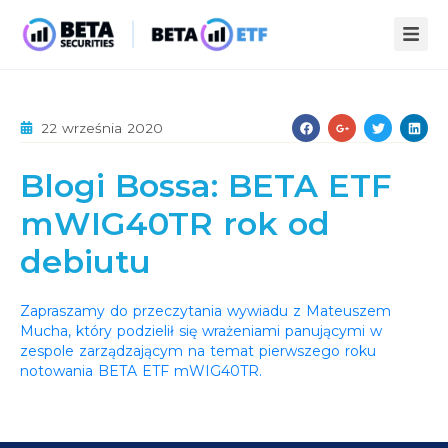
ZALETY ETF
22 września 2020
STREFA WIEDZY
Blogi Bossa: BETA ETF
INFOPACK
O NAS
mWIG40TR rok od
KOMPENDIUM
AKTUALNOŚCI
debiutu
STATYSTYKI
PUBLIKACJE
KONTAKT
Zapraszamy do przeczytania wywiadu z Mateuszem
Mucha, który podzielił się wrażeniami panującymi w
zespole zarządzającym na temat pierwszego roku
notowania BETA ETF mWIG40TR.