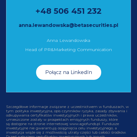
+48 506 451 232
anna.lewandowska@betasecurities.pl
Anna Lewandowska
Head of PR&Marketing Communication
Połącz na LinkedIn
Szczegółowe informacje związane z uczestnictwem w funduszach, w
tym: polityka inwestycyjna, opis czynników ryzyka, zasady zbywania i
odkupywania certyfikatów inwestycyjnych i prawa uczestników,
umieszczone zostały w prospektach emisyjnych funduszy, które
są dostępne na stronie internetowej www.agiofunds.pl. Fundusze
inwestycyjne nie gwarantują osiągnięcia celu inwestycyjnego, a
inwestycja wiąże się z możliwością utraty części lub całości środków.
Przed nabyciem certyfikatów inwestycyjnych lub innych