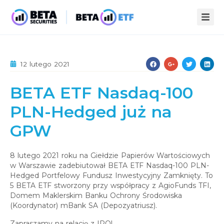
ZALETY ETF
12 lutego 2021
STREFA WIEDZY
BETA ETF Nasdaq-100
INFOPACK
O NAS
PLN-Hedged już na
KOMPENDIUM
AKTUALNOŚCI
GPW
STATYSTYKI
PUBLIKACJE
KONTAKT
8 lutego 2021 roku na Giełdzie Papierów Wartościowych
w Warszawie zadebiutował BETA ETF Nasdaq-100 PLN-
Hedged Portfelowy Fundusz Inwestycyjny Zamknięty. To
5 BETA ETF stworzony przy współpracy z AgioFunds TFI,
Domem Maklerskim Banku Ochrony Środowiska
(Koordynator) mBank SA (Depozyatriusz).
Zapraszamy na relację z IPO!