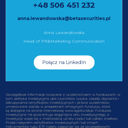
+48 506 451 232
anna.lewandowska@betasecurities.pl
Anna Lewandowska
Head of PR&Marketing Communication
Połącz na LinkedIn
Szczegółowe informacje związane z uczestnictwem w funduszach, w
tym: polityka inwestycyjna, opis czynników ryzyka, zasady zbywania i
odkupywania certyfikatów inwestycyjnych i prawa uczestników,
umieszczone zostały w prospektach emisyjnych funduszy, które
są dostępne na stronie internetowej www.agiofunds.pl. Fundusze
inwestycyjne nie gwarantują osiągnięcia celu inwestycyjnego, a
inwestycja wiąże się z możliwością utraty części lub całości środków.
Przed nabyciem certyfikatów inwestycyjnych lub innych
instrumentów typu ETF należy zapoznać się ze szczegółowymi